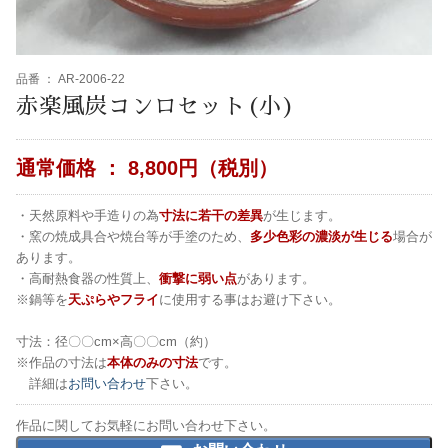
品番 ：
AR-2006-22
赤楽風炭コンロセット(小)
通常価格 ：
8,800円（税別）
・天然原料や手造りの為
寸法に若干の差異
が生じます。
・窯の焼成具合や焼台等が手塗のため、
多少色彩の濃淡が生じる
場合が
あります。
・高耐熱食器の性質上、
衝撃に弱い点
があります。
※鍋等を
天ぷらやフライ
に使用する事はお避け下さい。
寸法：径〇〇cm×高〇〇cm（約）
※作品の寸法は
本体のみの寸法
です。
詳細は
お問い合わせ
下さい。
作品に関してお気軽にお問い合わせ下さい。