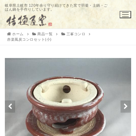
コ
岐阜県土岐市 120年余り守り続けてきた窯で羽釜・土鍋・ご
はん鍋を手作りしています。
ン
テ
ン
ツ
ホーム
商品一覧
三峯コンロ
赤楽風炭コンロセット(小)
へ
ス
キ
ッ
プ