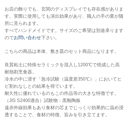
お店の飾りでも、玄関のディスプレイでも存在感がありま
す。実際に使用しても演出効果があり、職人の手の業が随
所に見られます。
すべてハンドメイドです。サイズのご希望は別途承ります
ので
お問い合わせ
下さい。
こちらの商品は本体、敷き皿のセット商品になります。
良質粘土に特殊セラミックを混入し1200℃で焼成した高
耐熱割烹食器。
冷水の中に浸す「急冷試験（温度差350℃）」においてヒ
ビ割れなしとの結果を得ています。
耐久性に優れているのもこの作品等の大きな特徴です。
（JIS S2400適合）試験物：黒釉陶板
遠赤外線効果もあり食材の芯までじっくり効果的に温め浸
透することで、食材の特徴、旨みを引き立てます。