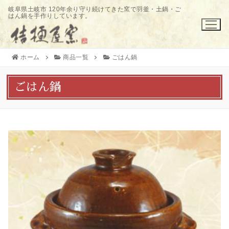
コ
岐阜県土岐市 120年余り守り続けてきた窯で羽釜・土鍋・ご
はん鍋を手作りしています。
ン
テ
ン
ツ
ホーム
商品一覧
ごはん鍋
へ
ス
ごはん鍋
キ
ッ
プ