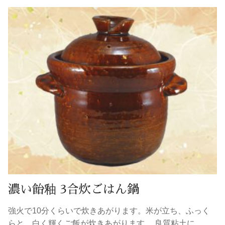
濃い飴釉 3合炊ごはん鍋
強火で10分くらいで炊きあがります。米が立ち、ふっく
らと、白く輝くご飯が炊きあがります。 良質粘土に…