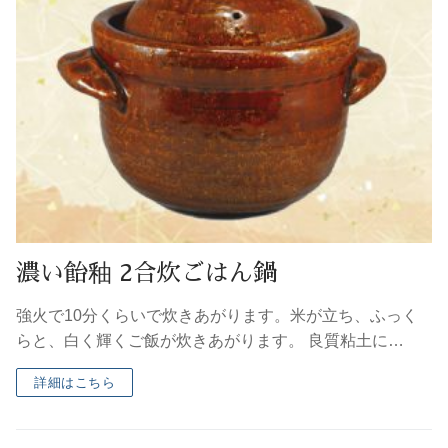
濃い飴釉 2合炊ごはん鍋
強火で10分くらいで炊きあがります。米が立ち、ふっく
らと、白く輝くご飯が炊きあがります。 良質粘土に…
詳細はこちら