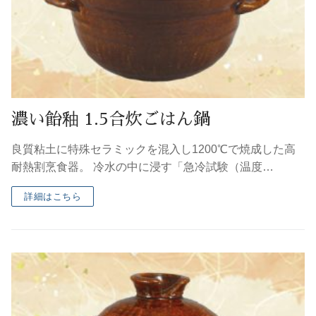
濃い飴釉 1.5合炊ごはん鍋
良質粘土に特殊セラミックを混入し1200℃で焼成した高
耐熱割烹食器。 冷水の中に浸す「急冷試験（温度…
詳細はこちら