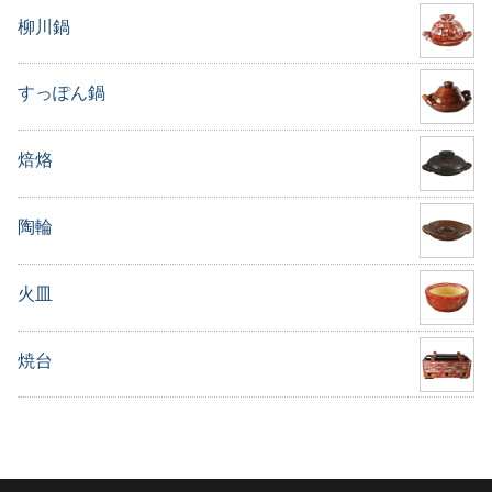
柳川鍋
すっぽん鍋
焙烙
陶輪
火皿
焼台