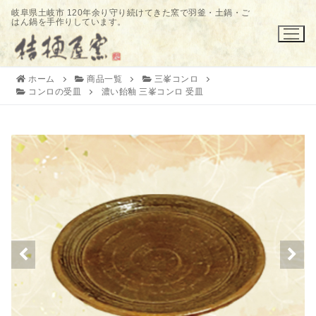
コ
岐阜県土岐市 120年余り守り続けてきた窯で羽釜・土鍋・ご
はん鍋を手作りしています。
ン
テ
ン
ツ
ホーム
商品一覧
三峯コンロ
コンロの受皿
濃い飴釉 三峯コンロ 受皿
へ
ス
キ
ッ
プ