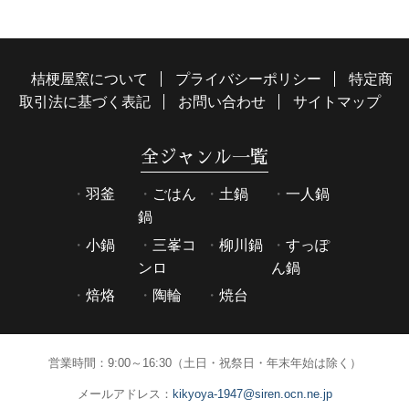
桔梗屋窯について
プライバシーポリシー
特定商
取引法に基づく表記
お問い合わせ
サイトマップ
全ジャンル一覧
羽釜
ごはん
土鍋
一人鍋
鍋
小鍋
三峯コ
柳川鍋
すっぽ
ンロ
ん鍋
焙烙
陶輪
焼台
営業時間：9:00～16:30（土日・祝祭日・年末年始は除く）
メールアドレス：
kikyoya-1947@siren.ocn.ne.jp