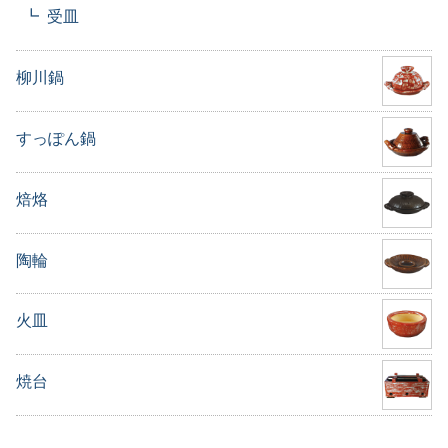
受皿
柳川鍋
すっぽん鍋
焙烙
陶輪
火皿
焼台