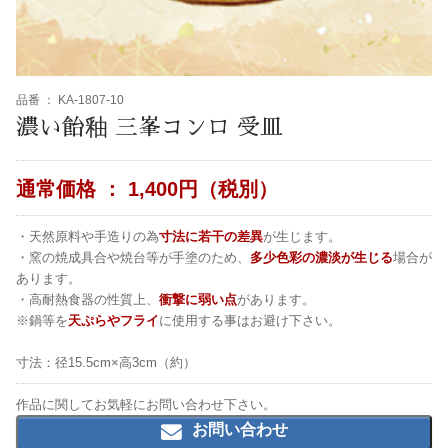
品番 ：
KA-1807-10
濃い飴釉 三峯コンロ 受皿
通常価格 ：
1,400円（税別）
・天然原料や手造りの為
寸法に若干の差異
が生じます。
・窯の焼成具合や焼台等が手塗のため、
多少色彩の濃淡が生じる
場合が
あります。
・高耐熱食器の性質上、
衝撃に弱い点
があります。
※鍋等を
天ぷらやフライ
に使用する事はお避け下さい。
寸法：径15.5cm×高3cm（約）
作品に関してお気軽にお問い合わせ下さい。
お問い合わせ