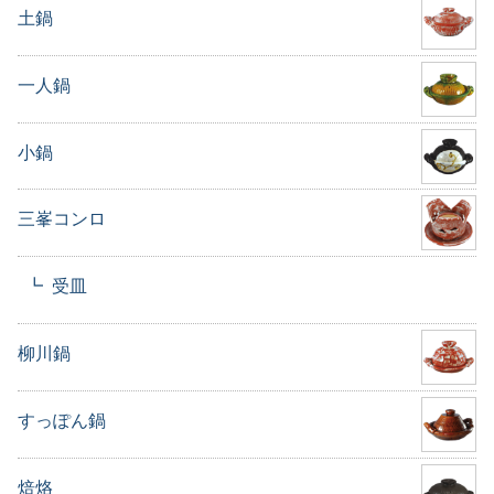
土鍋
一人鍋
小鍋
三峯コンロ
受皿
柳川鍋
すっぽん鍋
焙烙