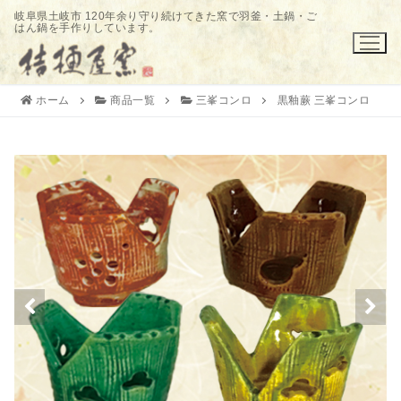
コ
岐阜県土岐市 120年余り守り続けてきた窯で羽釜・土鍋・ご
はん鍋を手作りしています。
ン
テ
ン
ツ
ホーム
商品一覧
三峯コンロ
黒釉蕨 三峯コンロ
へ
ス
キ
ッ
プ