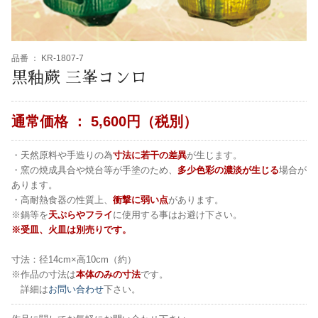
品番 ：
KR-1807-7
黒釉蕨 三峯コンロ
通常価格 ：
5,600円（税別）
・天然原料や手造りの為
寸法に若干の差異
が生じます。
・窯の焼成具合や焼台等が手塗のため、
多少色彩の濃淡が生じる
場合が
あります。
・高耐熱食器の性質上、
衝撃に弱い点
があります。
※鍋等を
天ぷらやフライ
に使用する事はお避け下さい。
※受皿、火皿は別売りです。
寸法：径14cm×高10cm（約）
※作品の寸法は
本体のみの寸法
です。
詳細は
お問い合わせ
下さい。