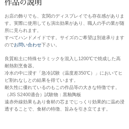
作品の説明
お店の飾りでも、玄関のディスプレイでも存在感がありま
す。実際に使用しても演出効果があり、職人の手の業が随
所に見られます。
すべてハンドメイドです。サイズのご希望は別途承ります
ので
お問い合わせ
下さい。
良質粘土に特殊セラミックを混入し1200℃で焼成した高
耐熱割烹食器。
冷水の中に浸す「急冷試験（温度差350℃）」においてヒ
ビ割れなしとの結果を得ています。
耐久性に優れているのもこの作品等の大きな特徴です。
（JIS S2400適合）試験物：黒釉陶板
遠赤外線効果もあり食材の芯までじっくり効果的に温め浸
透することで、食材の特徴、旨みを引き立てます。