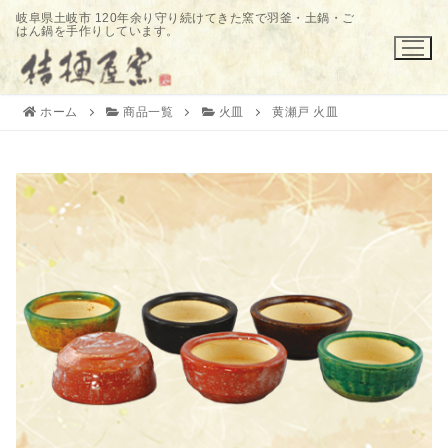
コ
岐阜県土岐市 120年余り守り続けてきた窯で羽釜・土鍋・ご
はん鍋を手作りしています。
ン
テ
ン
ツ
ホーム
商品一覧
火皿
黄瀬戸 火皿
へ
ス
キ
ッ
プ