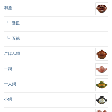
羽釜
受皿
五徳
ごはん鍋
土鍋
一人鍋
小鍋