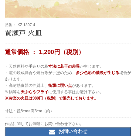
品番 ：
KZ-1807-4
黄瀬戸 火皿
通常価格 ：
1,200円（税別）
・天然原料や手造りの為
寸法に若干の差異
が生じます。
・窯の焼成具合や焼台等が手塗のため、
多少色彩の濃淡が生じる
場合が
あります。
・高耐熱食器の性質上、
衝撃に弱い点
があります。
※鍋等を
天ぷらやフライ
に使用する事はお避け下さい。
※赤楽の火皿は980円（税別）で販売しております。
寸法：径8cm×高3cm（約）
作品に関してお気軽にお問い合わせ下さい。
お問い合わせ