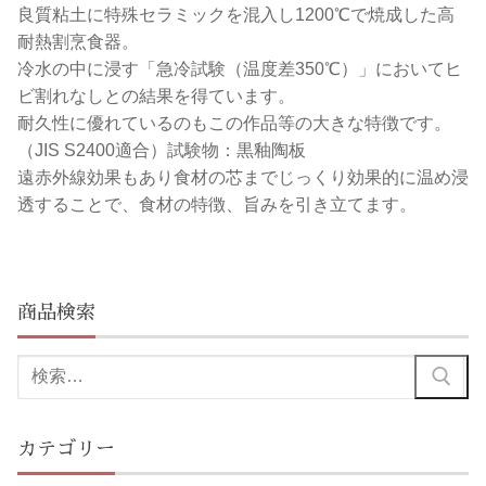
良質粘土に特殊セラミックを混入し1200℃で焼成した高
耐熱割烹食器。
冷水の中に浸す「急冷試験（温度差350℃）」においてヒ
ビ割れなしとの結果を得ています。
耐久性に優れているのもこの作品等の大きな特徴です。
（JIS S2400適合）試験物：黒釉陶板
遠赤外線効果もあり食材の芯までじっくり効果的に温め浸
透することで、食材の特徴、旨みを引き立てます。
商品検索
検
索:
カテゴリー