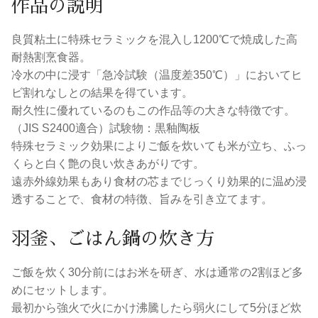
作品の説明
良質粘土に特殊セラミックを混入し1200℃で焼成した高
耐熱割烹食器。
冷水の中に浸す「急冷試験（温度差350℃）」においてヒ
ビ割れなしとの結果を得ています。
耐久性に優れているのもこの作品等の大きな特徴です。
（JIS S2400適合）試験物：黒釉陶板
特殊セラミック効果によりご飯を炊いても米が立ち、ふっ
くらと白く艶の良い炊きあがりです。
遠赤外線効果もあり食材の芯までじっくり効果的に温め浸
透することで、食材の特徴、旨みを引き立てます。
羽釜、ごはん鍋の炊き方
ご飯を炊く30分前にはお米を研ぎ、水は通常の2割ほど多
めにセットします。
最初から強火で火にかけ沸騰したら弱火にして5分ほど炊