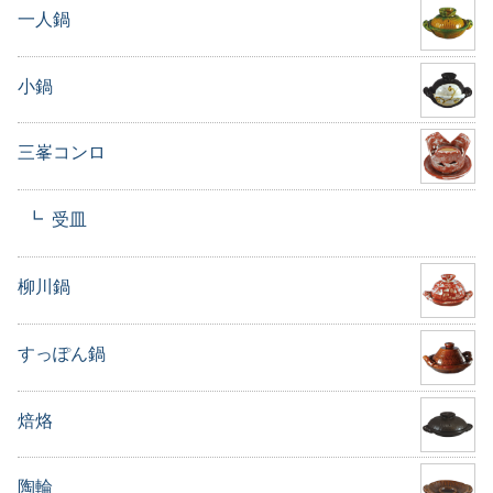
一人鍋
小鍋
三峯コンロ
受皿
柳川鍋
すっぽん鍋
焙烙
陶輪