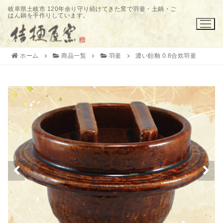
コ
岐阜県土岐市 120年余り守り続けてきた窯で羽釜・土鍋・ご
はん鍋を手作りしています。
ン
テ
ン
ツ
ホーム
商品一覧
羽釜
濃い飴釉 0.8合炊羽釜
へ
ス
キ
ッ
プ