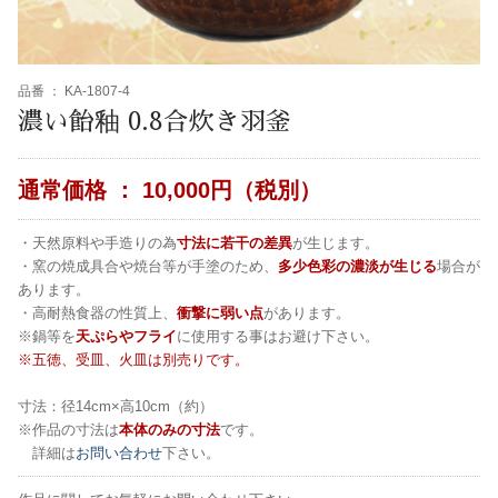
品番 ：
KA-1807-4
濃い飴釉 0.8合炊き羽釜
通常価格 ：
10,000円（税別）
・天然原料や手造りの為
寸法に若干の差異
が生じます。
・窯の焼成具合や焼台等が手塗のため、
多少色彩の濃淡が生じる
場合が
あります。
・高耐熱食器の性質上、
衝撃に弱い点
があります。
※鍋等を
天ぷらやフライ
に使用する事はお避け下さい。
※五徳、受皿、火皿は別売りです。
寸法：径14cm×高10cm（約）
※作品の寸法は
本体のみの寸法
です。
詳細は
お問い合わせ
下さい。