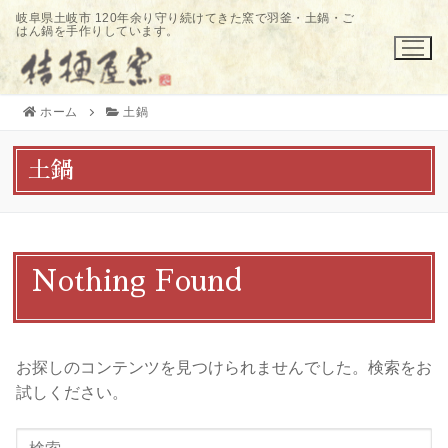
コ
岐阜県土岐市 120年余り守り続けてきた窯で羽釜・土鍋・ご
はん鍋を手作りしています。
ン
テ
ン
ツ
ホーム
土鍋
へ
ス
土鍋
キ
ッ
プ
Nothing Found
お探しのコンテンツを見つけられませんでした。検索をお
試しください。
検